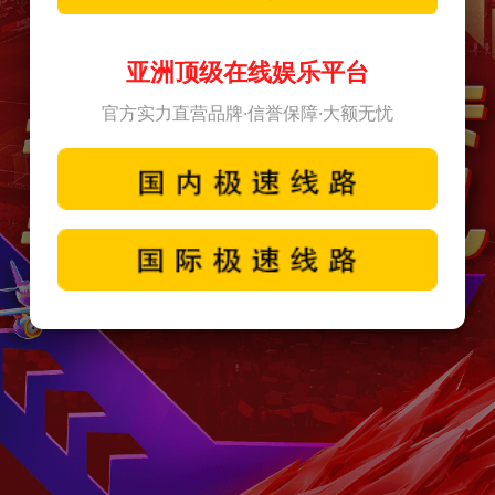
亚洲顶级在线娱乐平台
官方实力直营品牌·信誉保障·大额无忧